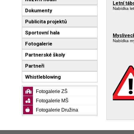
Letní tá
Nabídka le
Dokumenty
Publicita projektů
Sportovní hala
Myslivec
Nabídka my
Fotogalerie
Partnerské školy
Partneři
Whistleblowing
Fotogalerie ZŠ
Fotogalerie MŠ
Fotogalerie Družina