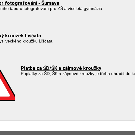
bor fotografování - Šumava
tního táboru fotografování pro ZŠ a víceletá gymnázia
ký kroužek Liščata
sliveckého kroužku Liščata
Platba za ŠD/ŠK a zájmové kroužky
Poplatky za ŠD, ŠK a zájmové kroužky je třeba uhradit do k