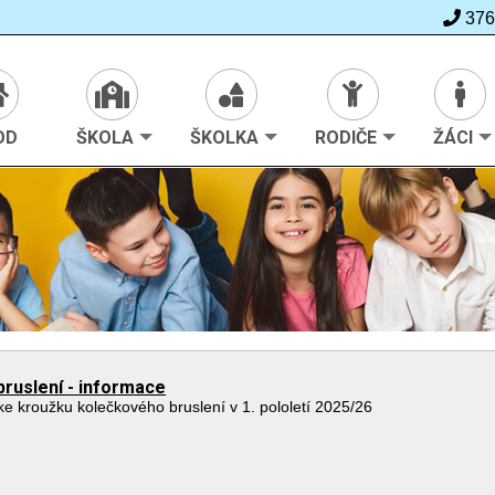
376
>
Škola
>
Zájmová činnost
OD
ŠKOLA
ŠKOLKA
RODIČE
ŽÁCI
bruslení - informace
ke kroužku kolečkového bruslení v 1. pololetí 2025/26