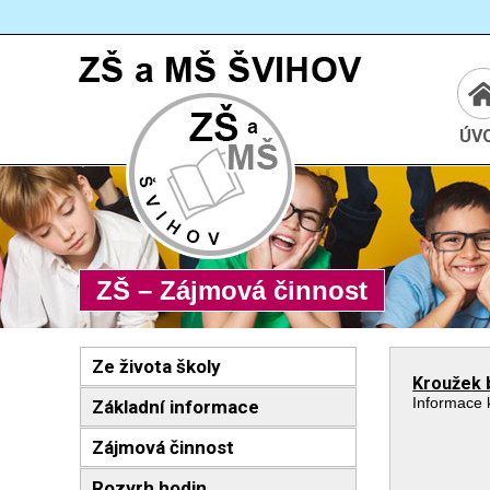
Cesta:
www.zssvihov.info
ÚV
ZŠ – Zájmová činnost
Ze života školy
Kroužek 
Informace 
Základní informace
Zájmová činnost
Rozvrh hodin