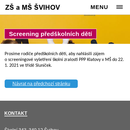
Cesta:
www.zssvihov.info
MENU
>
Školka
>
Ze života
školky
Screening předškolních dětí
Prosíme rodiče předškolních dětí, aby nahlásili zájem
o screeningové vyšetření školní zralosti PPP Klatovy v MŠ do 22.
1. 2021 ve třídě Sluníček.
Návrat na předchozí stránku
KONTAKT