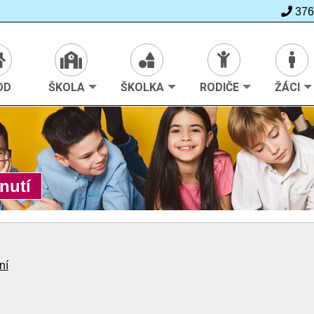
376
>
Školka
>
Ze života školky
OD
ŠKOLA
ŠKOLKA
RODIČE
ŽÁCI
nutí
ní