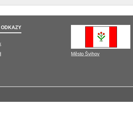
 ODKAZY
k
d
Město Švihov