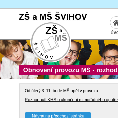
Cesta:
www.zssvihov.info
ÚV
Obnovení provozu MŠ - rozhod
Od úterý 3. 11. bude MŠ opět v provozu.
Rozhodnutí KHS o ukončení mimořádného opatře
Návrat na předchozí stránku