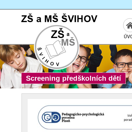
Cesta:
www.zssvihov.info
ÚV
Screening předškolních dětí