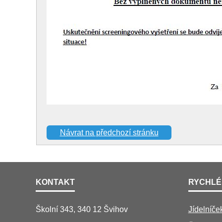
Návrat na předchozí stránku
KONTAKT
RYCHLÉ
Školní 343, 340 12 Švihov
Jídelníče