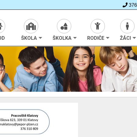
376
>
Školka
>
Ze života školky
OD
ŠKOLA
ŠKOLKA
RODIČE
ŽÁCI