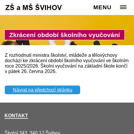
Cesta:
www.zssvihov.info
MENU
>
Úvod
Zkrácení období školního vyučování
Z rozhodnutí ministra školství, mládeže a tělovýchovy
dochází ke zkrácení období školního vyučování ve školním
roce 2025/2026. Školní vyučování na základní škole končí
v pátek 26. června 2026.
Návrat na předchozí stránku
KONTAKT
Školní 343, 340 12 Švihov