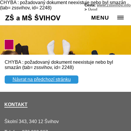
CHYBA : požadovaný dokument neexistuje nebo byl smazán
Cesta:
www.zssvihov.info
(tab= zssvihov, id= 2248)
>
Úvod
MENU
CHYBA : požadovaný dokument neexistuje nebo byl
smazán (tab= zssvihov, id= 2248)
Návrat na předchozí stránku
KONTAKT
Školní 343, 340 12 Švihov