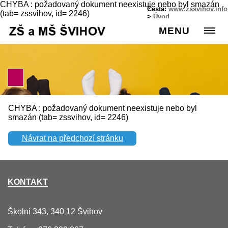
CHYBA : požadovaný dokument neexistuje nebo byl smazán
Cesta:
www.zssvihov.info
(tab= zssvihov, id= 2246)
>
Úvod
MENU
CHYBA : požadovaný dokument neexistuje nebo byl
smazán (tab= zssvihov, id= 2246)
Návrat na předchozí stránku
KONTAKT
Školní 343, 340 12 Švihov