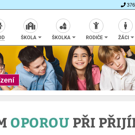
376
>
Úvod
OD
ŠKOLA
ŠKOLKA
RODIČE
ŽÁCI
ízení