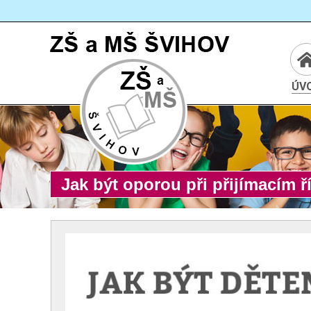
Cesta:
www.zssvihov.info
ÚV
Jak být oporou při přijímacím ř