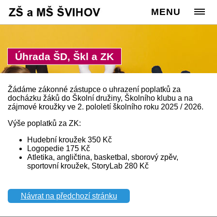
Cesta:
www.zssvihov.info
MENU
>
Úvod
Úhrada ŠD, Škl a ZK
Žádáme zákonné zástupce o uhrazení poplatků za
docházku žáků do Školní družiny, Školního klubu a na
zájmové kroužky ve 2. pololetí školního roku 2025 / 2026.
Výše poplatků za ZK:
Hudební kroužek 350 Kč
Logopedie 175 Kč
Atletika, angličtina, basketbal, sborový zpěv,
sportovní kroužek, StoryLab 280 Kč
Návrat na předchozí stránku