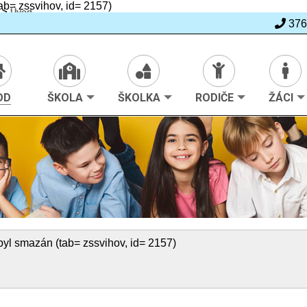
b= zssvihov, id= 2157)
>
Úvod
376
OD
ŠKOLA
ŠKOLKA
RODIČE
ŽÁCI
l smazán (tab= zssvihov, id= 2157)