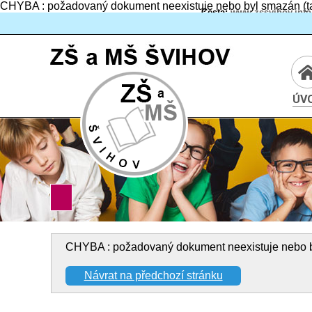
CHYBA : požadovaný dokument neexistuje nebo byl smazán (ta
Cesta:
www.zssvihov.info
ÚV
CHYBA : požadovaný dokument neexistuje nebo by
Návrat na předchozí stránku