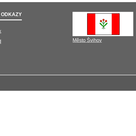
 ODKAZY
k
Město Švihov
d