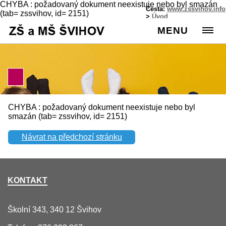
CHYBA : požadovaný dokument neexistuje nebo byl smazán
Cesta:
www.zssvihov.info
(tab= zssvihov, id= 2151)
>
Úvod
MENU
CHYBA : požadovaný dokument neexistuje nebo byl
smazán (tab= zssvihov, id= 2151)
Návrat na předchozí stránku
KONTAKT
Školní 343, 340 12 Švihov