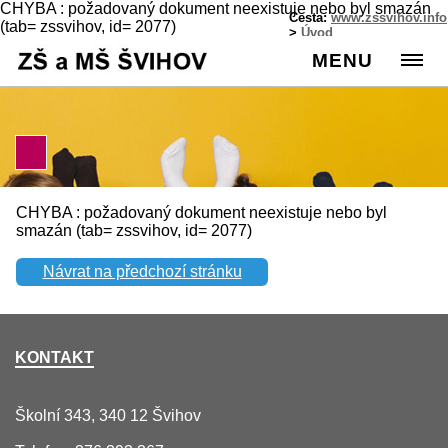
CHYBA : požadovaný dokument neexistuje nebo byl smazán
Cesta:
www.zssvihov.info
(tab= zssvihov, id= 2077)
>
Úvod
MENU
CHYBA : požadovaný dokument neexistuje nebo byl
smazán (tab= zssvihov, id= 2077)
Návrat na předchozí stránku
KONTAKT
Školní 343, 340 12 Švihov