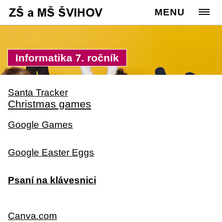
Cesta:
www.zssvihov.info
MENU
>
Žáci
>
Užitečné odkazy
Informatika 7. ročník
Santa Tracker
Christmas games
Google Games
Google Easter Eggs
Psaní na klávesnici
Canva.com